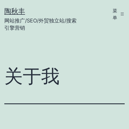
跳
陶秋丰
菜
至
单
网站推广/SEO/外贸独立站/搜索
内
引擎营销
容
关于我